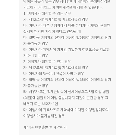
당하는 사유가 있는 경우 상대방에게 제1항의 손해배상액을
지급하지 아니하고 이 여행계약을 해제할 수 있습니다.
1. 여행사가 해제할 수 있는 경우
가. 제12조제1항제1호 및 제2호사유의 경우
나. 여행자가 다른 여행자에게 폐를 끼치거나 여행의 원활한
실시에 현저한 지장이 있다고 인정될 때
다. 질병 등 여행자의 신체에 이상이 발생하여 여행에의 참가
가 불가능한 경우
라. 여행자가 계약서에 기재된 기일까지 여행요금을 지급하
지 아니하는 경우
2. 여행자가 해제할 수 있는 경우
가. 제12조제1항제1호 및 제2호사유의 경우
나. 여행자의 3촌이내 친족이 사망한 경우
다. 질병 등 여행자의 신체에 이상이 발생하여 여행에의 참가
가 불가능한 경우
라. 배우자 또는 직계존비속이 신체이상으로 3일 이상 병원
(의원)에 입원하여 여행 출발시까지 퇴원이 곤란한 경우 그
배우자 또는 보호자 1인
마. 여행사의 귀책사유로 계약서에 기재된 여행일정대로의
여행실시가 불가능해진 경우
제14조 여행출발 후 계약해지