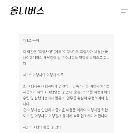
Hit enter to search or ESC to close
제1조 목적
이 약관은 “여행사명”(이하 “여행사”)와 여행자가 체결한 국
내여행계약의 세부이행 및 준수사항을 정함을 목적으로 합니
다.
제2조 여행사와 여행자 의무
① 여행사는 여행자에게 안전하고 만족스러운 여행서비스를
제공하기 위하여 여행알선 및 안내․운송․숙박 등 여행계획의
수립 및 실행과정에서 맡은 바 임무를 충실히 수행하여야 합
니다.
② 여행자는 안전하고 즐거운 여행을 위하여 여행자간 화합
도모 및 여행사의 여행질서 유지에 적극 협조하여야 합니다.
제3조 여행의 종류 및 정의