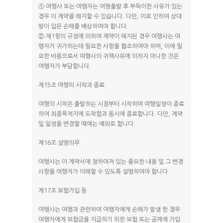
① 여행사 또는 여행자는 여행출발 후 부득이한 사유가 있는
경우 이 계약을 해지할 수 있습니다. 다만, 이로 인하여 상대
방이 입은 손해를 배상하여야 합니다.
② 제1항의 규정에 의하여 계약이 해지된 경우 여행사는 여
행자가 귀가하는데 필요한 사항을 협조하여야 하며, 이에 필
요한 비용으로서 여행사의 귀책사유에 의하지 아니한 것은
여행자가 부담합니다.
제15조 여행의 시작과 종료
여행의 시작은 출발하는 시점부터 시작하며 여행일정이 종료
하여 최종목적지에 도착함과 동시에 종료합니다. 다만, 계약
및 일정을 변경할 때에는 예외로 합니다.
제16조 설명의무
여행사는 이 계약서에 정하여져 있는 중요한 내용 및 그 변경
사항을 여행자가 이해할 수 있도록 설명하여야 합니다.
제17조 보험가입 등
여행사는 여행과 관련하여 여행자에게 손해가 발생 한 경우
여행자에게 보험금을 지급하기 위한 보험 또는 공제에 가입