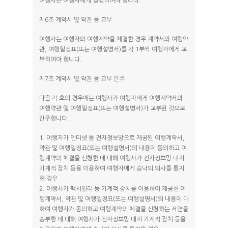
여행사는 여행자에게 설명하여야 합니다.
제6조 계약서 및 약관 등 교부
여행사는 여행자와 여행계약을 체결한 경우 계약서와 여행약
관, 여행일정표(또는 여행설명서)를 각 1부씩 여행자에게 교
부하여야 합니다.
제7조 계약서 및 약관 등 교부 간주
다음 각 호의 경우에는 여행사가 여행자에게 여행계약서와
여행약관 및 여행일정표(또는 여행설명서)가 교부된 것으로
간주합니다.
1. 여행자가 인터넷 등 전자정보망으로 제공된 여행계약서,
약관 및 여행일정표(또는 여행설명서)의 내용에 동의하고 여
행계약의 체결을 신청한 데 대해 여행사가 전자정보망 내지
기계적 장치 등을 이용하여 여행자에게 승낙의 의사를 통지
한 경우
2. 여행사가 팩시밀리 등 기계적 장치를 이용하여 제공한 여
행계약서, 약관 및 여행일정표(또는 여행설명서)의 내용에 대
하여 여행자가 동의하고 여행계약의 체결을 신청하는 서면을
송부한 데 대해 여행사가 전자정보망 내지 기계적 장치 등을