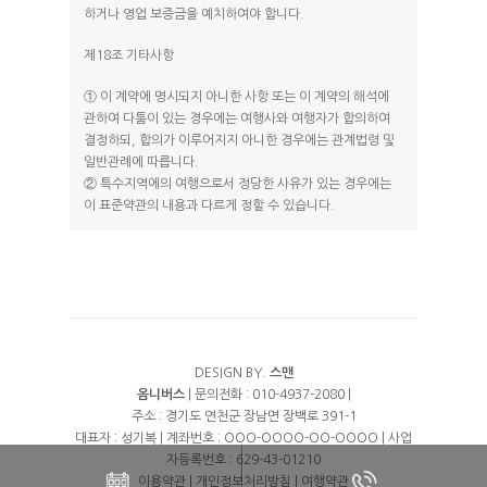
하거나 영업 보증금을 예치하여야 합니다.
제18조 기타사항
① 이 계약에 명시되지 아니한 사항 또는 이 계약의 해석에
관하여 다툼이 있는 경우에는 여행사와 여행자가 합의하여
결정하되, 합의가 이루어지지 아니한 경우에는 관계법령 및
일반관례에 따릅니다.
② 특수지역에의 여행으로서 정당한 사유가 있는 경우에는
이 표준약관의 내용과 다르게 정할 수 있습니다.
DESIGN BY.
스맨
옴니버스
| 문의전화 : 010-4937-2080 |
주소 : 경기도 연천군 장남면 장백로 391-1
대표자 : 성기복 | 계좌번호 : OOO-OOOO-OO-OOOO | 사업
자등록번호 : 629-43-01210
이용약관
|
개인정보처리방침
|
여행약관