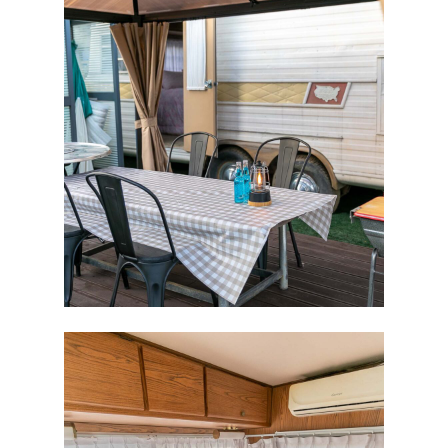
실시간예약
버스 레드
오시는길
버스 베이지
버스 옐로우
버스 오렌지
카라반
요트(당일)
헬리콥터(당일)
밀리터리
트레일러