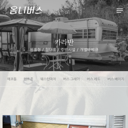
Hit enter to search or ESC to close
카라반
원룸형 / 침대룸 / 주방시설 / 개별바베큐
에코돔
텐트존
웨스턴마차
버스 그레이
버스 레드
버스 베이지