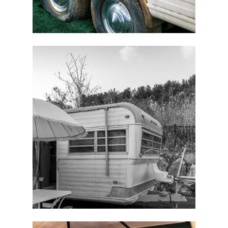
처음으로
외부풍경
인사말
객실보기
외부풍경
에코돔
편의시설
객실배치도
텐트존
예약안내
웨스턴마차
예약안내
버스 그레이
주변여행